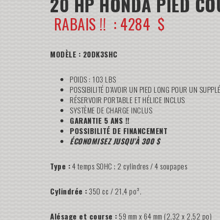
20 HP HONDA PIED CO
RABAIS !! : 4284 $
MODÈLE : 20DK3SHC
POIDS : 103 LBS
POSSIBILITÉ D’AVOIR UN PIED LONG POUR UN SUPPL
RÉSERVOIR PORTABLE ET HÉLICE INCLUS
SYSTÈME DE CHARGE INCLUS
GARANTIE 5 ANS !!
POSSIBILITÉ DE FINANCEMENT
ÉCONOMISEZ JUSQU’À 300 $
Type :
4 temps SOHC ; 2 cylindres / 4 soupapes
Cylindrée :
350 cc / 21,4 po³.
Alésage et course :
59 mm x 64 mm (2,32 x 2,52 po)