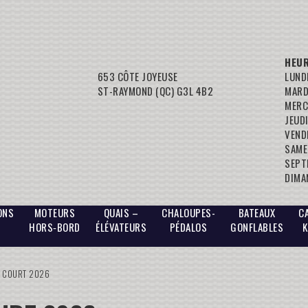
HEUR
653 CÔTE JOYEUSE
LUNDI
ST-RAYMOND (QC) G3L 4B2
MARDI
MERC
JEUDI
VENDR
SAMED
SEPT
DIMA
ONS
MOTEURS
QUAIS –
CHALOUPES-
BATEAUX
C
HORS‑BORD
ÉLÉVATEURS
PÉDALOS
GONFLABLES
K
D COURT 2026