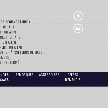
ES D’OUVERTURE :
 : 8H À 17H
 : 8H À 17H
REDI : 8H À 17H
 : 8H À 17H
EDI : 8H À 17H
I : 8H À 12H (MOIS DE MAI ET
EMBRE)
NCHE : FERMÉ
ANOTS-
REMORQUES
ACCESSOIRES
OFFRES
AYAKS
D'EMPLOIS