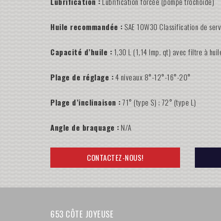
Lubrification :
Lubrification forcée (pompe trochoïde)
Huile recommandée :
SAE 10W30 Classification de servi
Capacité d’huile :
1,30 L (1,14 Imp. qt) avec filtre à hu
Plage de réglage :
4 niveaux 8°-12°-16°-20°
Plage d’inclinaison :
71° (type S) ; 72° (type L)
Angle de braquage :
N/A
CONTACTEZ-NOUS!
653 CÔTE JOYEUSE